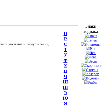
Знаки
зодиака
П
Р
С
ьезном умственном переутомлении;
Т
У
Ф
Х
Ц
Ч
Ш
Щ
Э
Ю
Я