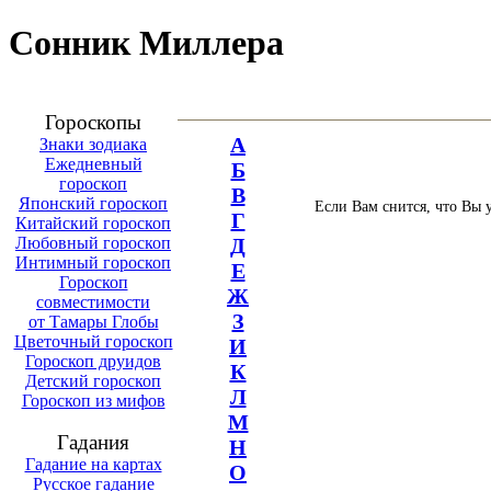
Сонник Миллера
Гороскопы
А
Знаки зодиака
Ежедневный
Б
гороскоп
В
Японский гороскоп
Если Вам снится, что Вы 
Г
Китайский гороскоп
Любовный гороскоп
Д
Интимный гороскоп
Е
Гороскоп
Ж
совместимости
З
от Тамары Глобы
Цветочный гороскоп
И
Гороскоп друидов
К
Детский гороскоп
Л
Гороскоп из мифов
М
Гадания
Н
Гадание на картах
О
Русское гадание