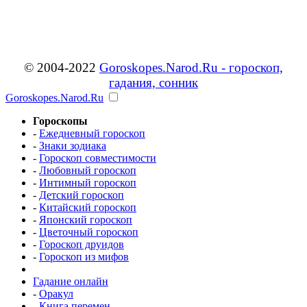
© 2004-2022
Goroskopes.Narod.Ru - гороскоп,
гадания, сонник
Goroskopes.Narod.Ru
Гороскопы
-
Ежедневный гороскоп
-
Знаки зодиака
-
Гороскоп совместимости
-
Любовный гороскоп
-
Интимный гороскоп
-
Детский гороскоп
-
Китайский гороскоп
-
Японский гороскоп
-
Цветочный гороскоп
-
Гороскоп друидов
-
Гороскоп из мифов
Гадание онлайн
-
Оракул
-
Книга перемен