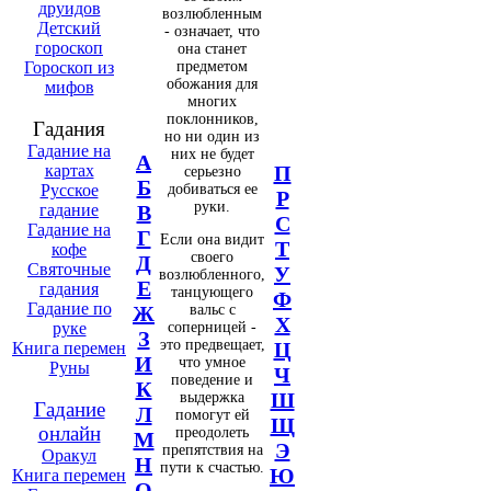
друидов
возлюбленным
Детский
- означает, что
гороскоп
она станет
предметом
Гороскоп из
обожания для
мифов
многих
поклонников,
Гадания
но ни один из
Гадание на
них не будет
А
картах
П
серьезно
Б
добиваться ее
Русское
Р
руки.
гадание
В
С
Гадание на
Г
Если она видит
Т
кофе
своего
Д
Святочные
У
возлюбленного,
Е
гадания
танцующего
Ф
Гадание по
вальс с
Ж
Х
соперницей -
руке
З
это предвещает,
Ц
Книга перемен
И
что умное
Руны
Ч
поведение и
К
Ш
выдержка
Гадание
Л
помогут ей
Щ
онлайн
преодолеть
М
Э
препятствия на
Оракул
Н
пути к счастью.
Ю
Книга перемен
О