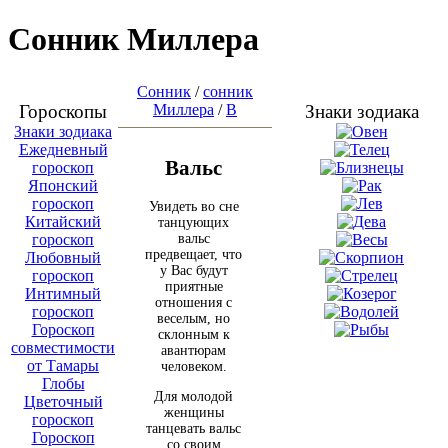
Сонник Миллера
Сонник
/
сонник
Гороскопы
Миллера
/
В
Знаки зодиака
Знаки зодиака
Ежедневный
Вальс
гороскоп
Японский
гороскоп
Увидеть во сне
Китайский
танцующих
вальс
гороскоп
предвещает, что
Любовный
у Вас будут
гороскоп
приятные
Интимный
отношения с
гороскоп
веселым, но
Гороскоп
склонным к
совместимости
авантюрам
от Тамары
человеком.
Глобы
Для молодой
Цветочный
женщины
гороскоп
танцевать вальс
Гороскоп
со своим