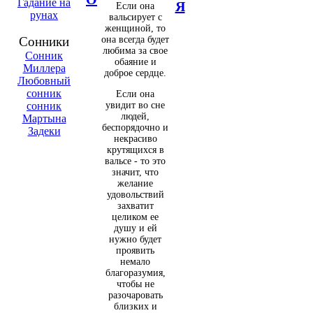
Гадание на
Я
Если она
рунах
вальсирует с
женщиной, то
она всегда будет
Сонники
любима за свое
Сонник
обаяние и
Миллера
доброе сердце.
Любовный
сонник
Если она
увидит во сне
сонник
людей,
Мартына
беспорядочно и
Задеки
некрасиво
крутящихся в
вальсе - то это
значит, что
желание
удовольствий
захватит
целиком ее
душу и ей
нужно будет
проявить
немало
благоразумия,
чтобы не
разочаровать
близких и