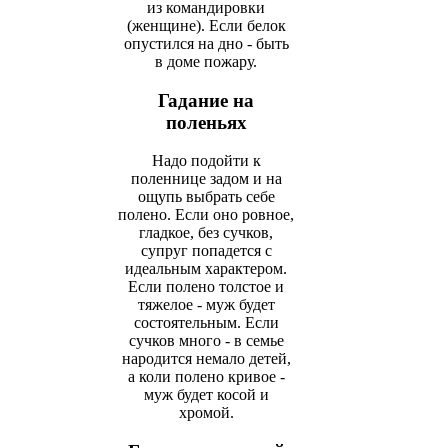
из командировки
(женщине). Если белок
опустился на дно - быть
в доме пожару.
Гадание на
поленьях
Надо подойти к
поленнице задом и на
ощупь выбрать себе
полено. Если оно ровное,
гладкое, без сучков,
супруг попадется с
идеальным характером.
Если полено толстое и
тяжелое - муж будет
состоятельным. Если
сучков много - в семье
народится немало детей,
а коли полено кривое -
муж будет косой и
хромой.