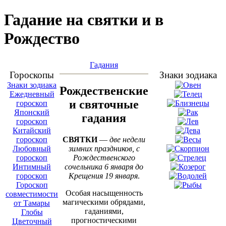
Гадание на святки и в
Рождество
Гадания
Гороскопы
Знаки зодиака
Знаки зодиака
Рождественские
Ежедневный
и святочные
гороскоп
Японский
гадания
гороскоп
Китайский
СВЯТКИ
—
две недели
гороскоп
зимних праздников, с
Любовный
Рождественского
гороскоп
сочельника 6 января до
Интимный
Крещения 19 января
.
гороскоп
Гороскоп
Особая насыщенность
совместимости
магическими обрядами,
от Тамары
гаданиями,
Глобы
прогностическими
Цветочный