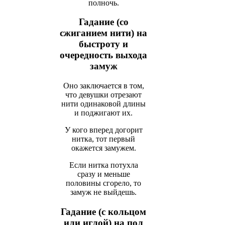
полночь.
Гадание (со
сжиганием нити) на
быстроту и
очередность выхода
замуж
Оно заключается в том,
что девушки отрезают
нити одинаковой длины
и поджигают их.
У кого вперед догорит
нитка, тот первый
окажется замужем.
Если нитка потухла
сразу и меньше
половины сгорело, то
замуж не выйдешь.
Гадание (с кольцом
или иглой) на пол