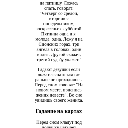
на пятницу. Ложась
спать, говорят:
"Четверг со средой,
вторник с
понедельником,
воскресенье с субботой.
Пятница одна и я,
молода, одна. Лежу я на
Сионских горах, три
ангела в головах: один
видит. Другой скажет,
третий судьбу укажет."
Гадают девушки если
ложатся спать там где
раньше не приходилось.
Перед сном говорят: "На
новом месте, приснись
жених невесте". Во сне
увидишь своего жениха.
Гадание на картах
Перед сном кладут под
подушку четырех