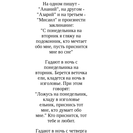
На одном пишут -
"Ананий", на другом -
"Азарий" и на третьем -
"Мисаил" и произнести
заклинание:
"С понедельника на
вторник я гляжу на
подоконник, кто мечтает
обо мне, пусть приснится
мне во сне"
Гадают в ночь с
понедельника на
вторник. Берется веточка
ели, кладется на ночь в
изголовье. При этом
говорят:
"Ложусь на понедельник,
кладу в изголовье
ельник, приснись тот
мне, кто думает обо
мне." Кто приснится, тот
тебе и любит.
Гадают в ночь с четверга