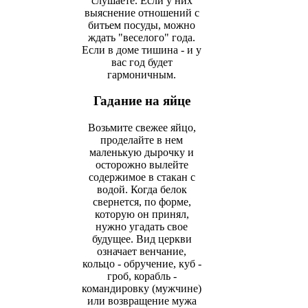
слушаете. Если у них
выяснение отношений с
битьем посуды, можно
ждать "веселого" года.
Если в доме тишина - и у
вас год будет
гармоничным.
Гадание на яйце
Возьмите свежее яйцо,
проделайте в нем
маленькую дырочку и
осторожно вылейте
содержимое в стакан с
водой. Когда белок
свернется, по форме,
которую он принял,
нужно угадать свое
будущее. Вид церкви
означает венчание,
кольцо - обручение, куб -
гроб, корабль -
командировку (мужчине)
или возвращение мужа