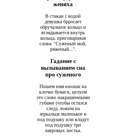
жениха
В стакан с водой
девушка брросает
обручальное кольцо и
вглядывается внутрь
кольца, приговаривая
слова: "Суженый мой,
ряженый...".
Гадание с
вызыванием сна
про суженого
Пишем имя юноши на
клочке бумаги, целуем
это слово накрашенными
губами (чтобы остался
след), ложим на
зеркальце маленькое и
под подушку или кладут
под подушку три
лавровых листка.