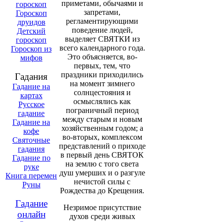
приметами, обычаями и
гороскоп
запретами,
Гороскоп
регламентирующими
друидов
поведение людей,
Детский
выделяет СВЯТКИ из
гороскоп
всего календарного года.
Гороскоп из
Это объясняется, во-
мифов
первых, тем, что
праздники приходились
Гадания
на момент зимнего
Гадание на
солнцестояния и
картах
осмыслялись как
Русское
пограничный период
гадание
между старым и новым
Гадание на
хозяйственным годом; а
кофе
во-вторых, комплексом
Святочные
представлений о приходе
гадания
в первый день СВЯТОК
Гадание по
на землю с того света
руке
душ умерших и о разгуле
Книга перемен
нечистой силы с
Руны
Рождества до Крещения.
Гадание
Незримое присутствие
онлайн
духов среди живых