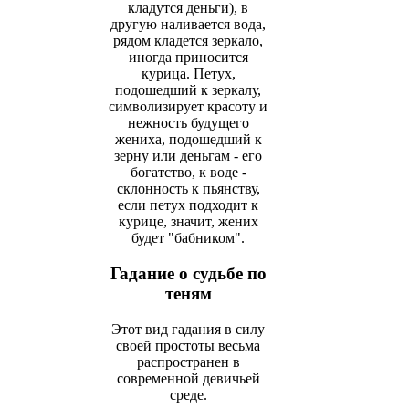
кладутся деньги), в
другую наливается вода,
рядом кладется зеркало,
иногда приносится
курица. Петух,
подошедший к зеркалу,
символизирует красоту и
нежность будущего
жениха, подошедший к
зерну или деньгам - его
богатство, к воде -
склонность к пьянству,
если петух подходит к
курице, значит, жених
будет "бабником".
Гадание о судьбе по
теням
Этот вид гадания в силу
своей простоты весьма
распространен в
современной девичьей
среде.