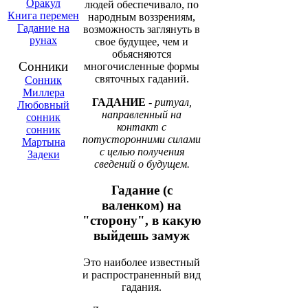
Оракул
людей обеспечивало, по
Книга перемен
народным воззрениям,
Гадание на
возможность заглянуть в
рунах
свое будущее, чем и
обьясняются
Сонники
многочисленные формы
святочных гаданий.
Сонник
Миллера
ГАДАНИЕ
-
ритуал,
Любовный
направленный на
сонник
контакт с
сонник
потусторонними силами
Мартына
с целью получения
Задеки
сведений о будущем.
Гадание (с
валенком) на
"сторону", в какую
выйдешь замуж
Это наиболее известный
и распространенный вид
гадания.