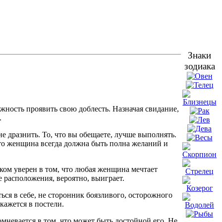
Знаки
зодиака
жность проявить свою доблесть. Назначая свидание,
.
е дразнить. То, что вы обещаете, лучше выполнять.
 что женщина всегда должна быть полна желаний и
ком уверен в том, что любая женщина мечтает
е расположения, вероятно, выиграет.
ься в себе, не сторонник боязливого, осторожного
ажется в постели.
омневается в том, что может быть достойной его. Не