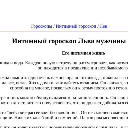
Гороскопы
/
Интимный гороскоп
/
Лев
Интимный гороскоп Льва мужчины
Его интимная жизнь
ща и вода. Каждую новую встречу он рассматривает, как возмо
он находится в предвкушении незабываемого
жна помнить одно очень важное правило: никогда, никогда его н
 на все, оставайтесь дома и занимайтесь вязанием. Он считает,
способна на многое, поскольку он к этому постоянно готов.
еренность можно обмануть намеком на таинственность. Он слиш
 которая заставит его почувствовать, что он должен добиваться е
о "действие рассеивает беспокойство". Он не склонен сомневат
нщине. Никаких колебаний и сомнений. Партнерша мгновенно ок
т, что он хочет оказаться победителем любовной олимпиады, и с