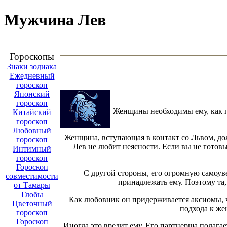
Мужчина Лев
Гороскопы
Знаки зодиака
Ежедневный
гороскоп
Японский
гороскоп
Женщины необходимы ему, как пи
Китайский
гороскоп
Любовный
Женщина, вступающая в контакт со Львом, дол
гороскоп
Лев не любит неясности. Если вы не готовы
Интимный
гороскоп
Гороскоп
С другой стороны, его огромную самоув
совместимости
принадлежать ему. Поэтому та,
от Тамары
Глобы
Как любовник он придерживается аксиомы, чт
Цветочный
подхода к же
гороскоп
Гороскоп
Иногда это вредит ему. Его партнерша полагае