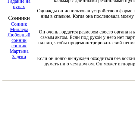
кальмар с длинными резиновыми щупал
Гадание на
рунах
Однажды он использовал устройство в форме го
ним в спальне. Когда она последовала моему
Сонники
Сонник
Миллера
Он очень гордится размером своего органа и
Любовный
самым актом. Если под рукой у него нет пар
сонник
пальто, чтобы продемонстрировать свой пени
сонник
Мартына
Задеки
Если он долго вынужден обходиться без восхи
думать ни о чем другом. Он может игнориро