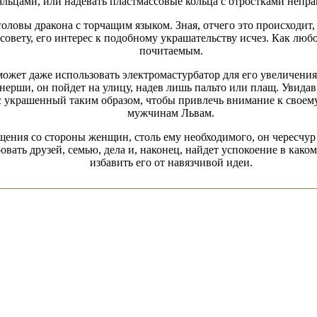
ьцами, или надевать пластмассовые кольца с отростками непр
ловы дракона с торчащим языком. Зная, отчего это происходит, 
 совету, его интерес к подобному украшательству исчез. Как люб
почитаемым.
 может даже использовать электромастурбатор для его увеличени
тнерши, он пойдет на улицу, надев лишь пальто или плащ. Увида
с украшенный таким образом, чтобы привлечь внимание к своем
мужчинам Львам.
щения со стороны женщин, столь ему необходимого, он чересчур 
вать друзей, семью, дела и, наконец, найдет успокоение в каком
избавить его от навязчивой идеи.