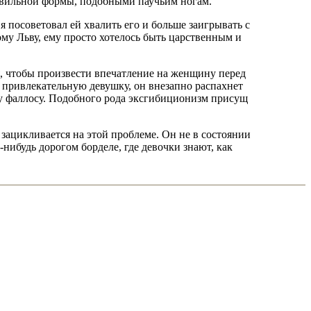
авильной формы, подобными паучьим ногам.
я посоветовал ей хвалить его и больше заигрывать с
ому Льву, ему просто хотелось быть царственным и
я, чтобы произвести впечатление на женщину перед
в привлекательную девушку, он внезапно распахнет
у фаллосу. Подобного рода эксгибиционизм присущ
зацикливается на этой проблеме. Он не в состоянии
-нибудь дорогом борделе, где девочки знают, как