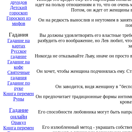
друидов
идет на пользу отношениям и то, что он очен
Детский
Потом, он ждет от женщины в
гороскоп
Гороскоп из
Он на редкость вынослив и неутомим в занятии
мифов
пов
Гадания
Вы должны удовлетворять его властные требо
разбудить его воображение, но Лев любит, чт
Гадание на
з
картах
Русское
Никогда не отказывайте Льву, иначе он просто
гадание
Гадание на
кофе
Он хочет, чтобы женщина подчинялась ему. Ст
Святочные
гадания
Гадание по
Он заводится, видя женщину в "беспо
руке
Книга перемен
Он предпочитает традиционные формы интимных
Руны
крова
Гадание
Его способности любовника могут быть направ
онлайн
Оракул
Его излюбленный метод - украшать собств
Книга перемен