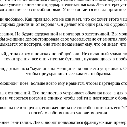
ь мало уделяет внимания предварительным ласкам. Лев интересу
осхищения его способностями. У него остается всегда приятно
 любовью. Как правило, это не означает, что он хочет этого чащ
торных действий от короля? Он делает это один раз, но с удовол
вания. Не будьте сдержанной и притворно застенчивой. Вы может
обы женщина демонстрировала свое удовольствие от занятия любов
адыхается от восторга, она этим показывает ему, что он знает, что 
 выйдет на охоту в поисках новой добычи. Не связанный узами л
точки зрения, все они - пустые бутылки, нуждающиеся в пробк
андартная поза "мужчина на женщине" вполне его устраивает. О
чтобы приукрашивать ее каким-то образом.
мощной" позе. Больше всего ему нравится, чтобы партнерша сто
 отношений. Его полностью устраивает обычная поза, а для ра
ти и упереться ногами в спинку, чтобы войти в партнершу с бол
лены не в то русло, если женщина не способна потакать его "я"
способам собственного удовлетворения.
енные гениталии. Львы любят пользоваться французскими презе