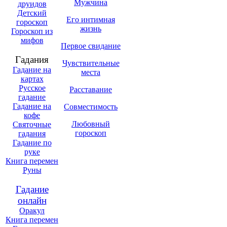
Мужчина
друидов
Детский
Его интимная
гороскоп
жизнь
Гороскоп из
мифов
Первое свидание
Гадания
Чувствительные
Гадание на
места
картах
Русское
Расставание
гадание
Гадание на
Совместимость
кофе
Любовный
Святочные
гороскоп
гадания
Гадание по
руке
Книга перемен
Руны
Гадание
онлайн
Оракул
Книга перемен