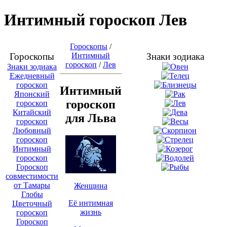
Интимный гороскоп Лев
Гороскопы
/
Гороскопы
Интимный
Знаки зодиака
гороскоп
/
Лев
Знаки зодиака
Ежедневный
гороскоп
Интимный
Японский
гороскоп
гороскоп
Китайский
для Льва
гороскоп
Любовный
гороскоп
Интимный
гороскоп
Гороскоп
совместимости
от Тамары
Женщина
Глобы
Её интимная
Цветочный
жизнь
гороскоп
Гороскоп