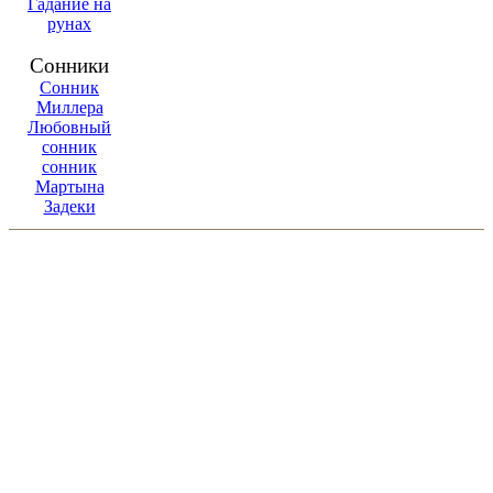
Гадание на
рунах
Сонники
Сонник
Миллера
Любовный
сонник
сонник
Мартына
Задеки